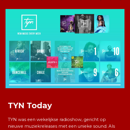
TYN Today
TYN was een wekelijkse radioshow, gericht op
nieuwe muziekreleases met een unieke sound. Als